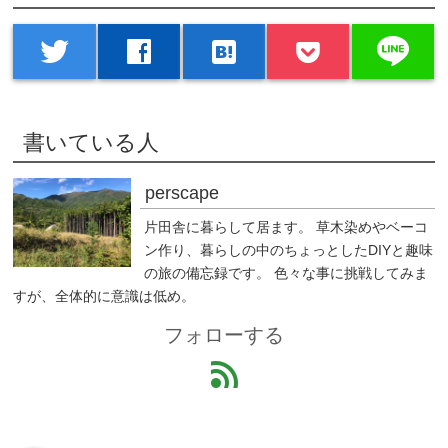
line
twitter
facebook
hatenabookmark
書いている人
perscape
片田舎に暮らして居ます。 草木染めやベーコ
ン作り、暮らしの中のちょっとしたDIYと趣味
の旅の備忘録です。 色々な事に挑戦してみま
すが、全体的に意識は低め。
フォローする
feed