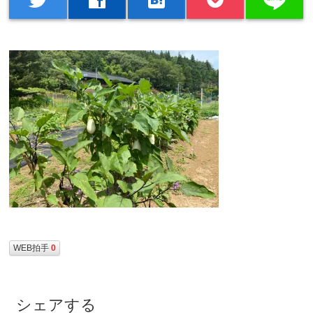
WEB拍手
0
シェアする