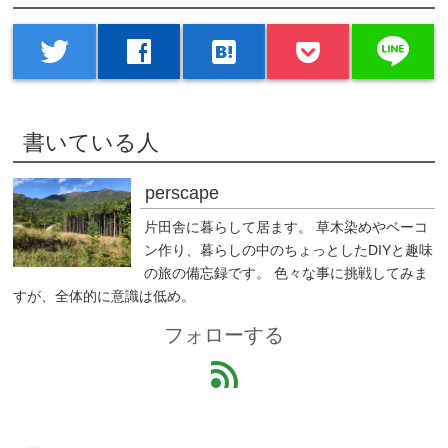
line
twitter
facebook
hatenabookmark
書いている人
perscape
片田舎に暮らして居ます。 草木染めやベーコ
ン作り、暮らしの中のちょっとしたDIYと趣味
の旅の備忘録です。 色々な事に挑戦してみま
すが、全体的に意識は低め。
フォローする
feed