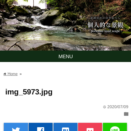
MENU
Home
»
home
img_5973.jpg
2020/07/09
time
folder
line
twitter
facebook
hatenabookmark