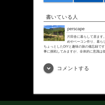
書いている人
perscape
片田舎に暮らして居ます。
めやベーコン作り、暮ら
ちょっとしたDIYと趣味の旅の備忘録です
事に挑戦してみますが、全体的に意識は
コメントする
down