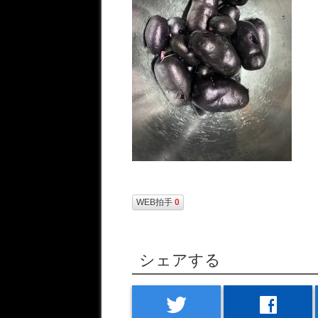
WEB拍手
0
シェアする
twitter
facebook