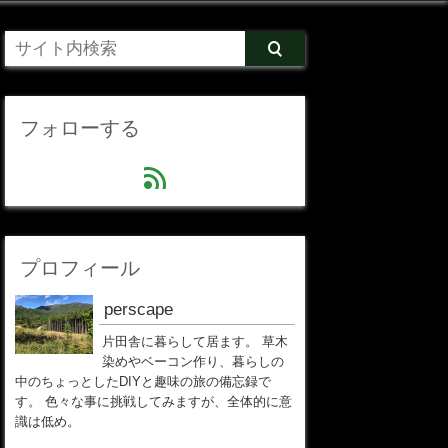
フォローする
feed
プロフィール
perscape
片田舎に暮らして居ます。 草木
染めやベーコン作り、暮らしの
中のちょっとしたDIYと趣味の旅の備忘録で
す。 色々な事に挑戦してみますが、全体的に意
識は低め。