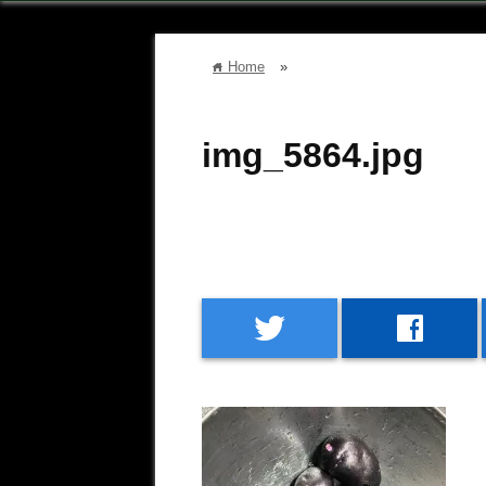
Home
»
home
img_5864.jpg
twitter
facebook