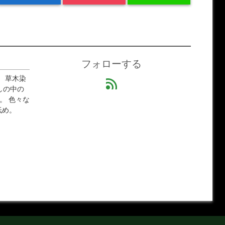
フォローする
 草木染
feed
しの中の
。 色々な
低め。