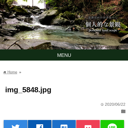
MENU
Home
»
home
img_5848.jpg
2020/06/22
time
folder
line
twitter
facebook
hatenabookmark