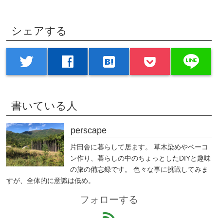
シェアする
line
twitter
facebook
hatenabookmark
書いている人
perscape
片田舎に暮らして居ます。 草木染めやベーコ
ン作り、暮らしの中のちょっとしたDIYと趣味
の旅の備忘録です。 色々な事に挑戦してみま
すが、全体的に意識は低め。
フォローする