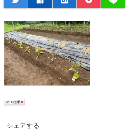
WEB拍手
0
シェアする