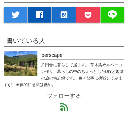
line
twitter
facebook
hatenabookmark
書いている人
perscape
片田舎に暮らして居ます。 草木染めやベーコ
ン作り、暮らしの中のちょっとしたDIYと趣味
の旅の備忘録です。 色々な事に挑戦してみま
すが、全体的に意識は低め。
フォローする
feed