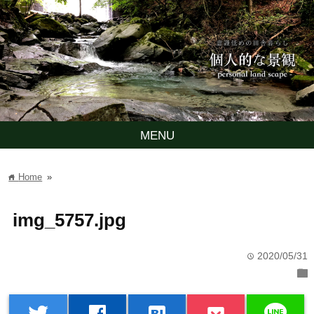
MENU
Home
»
home
img_5757.jpg
2020/05/31
time
folder
line
twitter
facebook
hatenabookmark