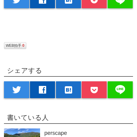
WEB拍手
0
シェアする
line
twitter
facebook
hatenabookmark
書いている人
perscape