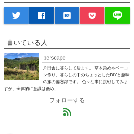
line
twitter
facebook
hatenabookmark
書いている人
perscape
片田舎に暮らして居ます。 草木染めやベーコ
ン作り、暮らしの中のちょっとしたDIYと趣味
の旅の備忘録です。 色々な事に挑戦してみま
すが、全体的に意識は低め。
フォローする
feed