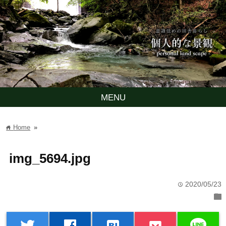
MENU
Home
»
home
img_5694.jpg
2020/05/23
time
folder
line
twitter
facebook
hatenabookmark