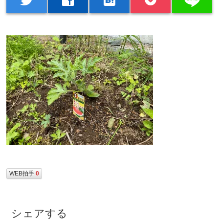
WEB拍手
0
シェアする