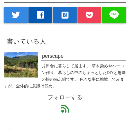
line
twitter
facebook
hatenabookmark
書いている人
perscape
片田舎に暮らして居ます。 草木染めやベーコ
ン作り、暮らしの中のちょっとしたDIYと趣味
の旅の備忘録です。 色々な事に挑戦してみま
すが、全体的に意識は低め。
フォローする
feed