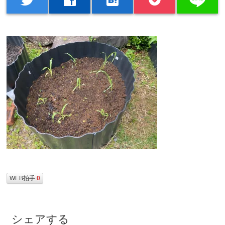
WEB拍手
0
シェアする