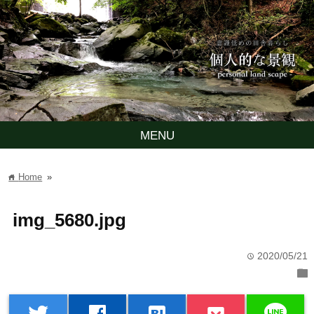
MENU
Home
»
home
img_5680.jpg
2020/05/21
time
folder
line
twitter
facebook
hatenabookmark