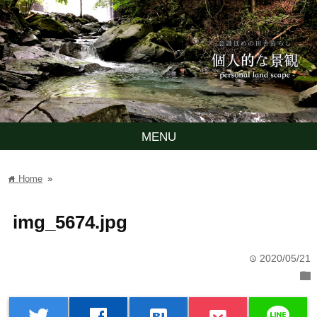
MENU
Home
»
home
img_5674.jpg
2020/05/21
time
folder
line
twitter
facebook
hatenabookmark