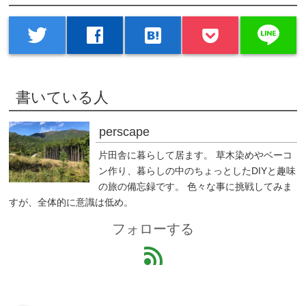
line
twitter
facebook
hatenabookmark
書いている人
perscape
片田舎に暮らして居ます。 草木染めやベーコ
ン作り、暮らしの中のちょっとしたDIYと趣味
の旅の備忘録です。 色々な事に挑戦してみま
すが、全体的に意識は低め。
フォローする
feed