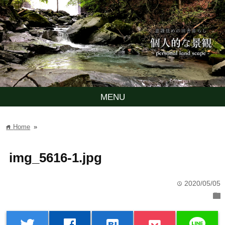
MENU
Home
»
home
img_5616-1.jpg
2020/05/05
time
folder
line
twitter
facebook
hatenabookmark