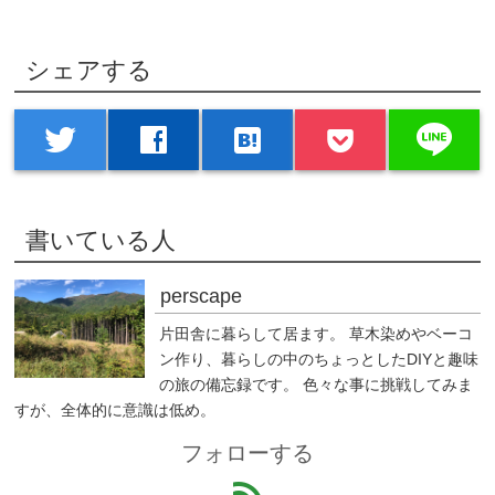
シェアする
line
twitter
facebook
hatenabookmark
書いている人
perscape
片田舎に暮らして居ます。 草木染めやベーコ
ン作り、暮らしの中のちょっとしたDIYと趣味
の旅の備忘録です。 色々な事に挑戦してみま
すが、全体的に意識は低め。
フォローする