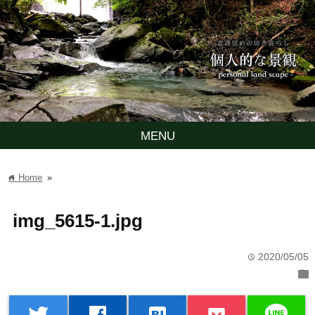
MENU
Home
»
home
img_5615-1.jpg
2020/05/05
time
folder
line
twitter
facebook
hatenabookmark