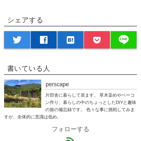
シェアする
line
twitter
facebook
hatenabookmark
書いている人
perscape
片田舎に暮らして居ます。 草木染めやベーコ
ン作り、暮らしの中のちょっとしたDIYと趣味
の旅の備忘録です。 色々な事に挑戦してみま
すが、全体的に意識は低め。
フォローする