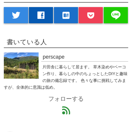
line
twitter
facebook
hatenabookmark
書いている人
perscape
片田舎に暮らして居ます。 草木染めやベーコ
ン作り、暮らしの中のちょっとしたDIYと趣味
の旅の備忘録です。 色々な事に挑戦してみま
すが、全体的に意識は低め。
フォローする
feed