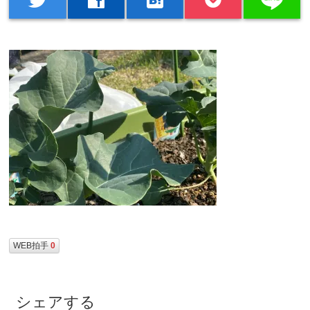
WEB拍手
0
シェアする