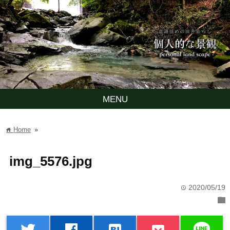
MENU
Home
»
home
img_5576.jpg
2020/05/19
time
folder
line
twitter
facebook
hatenabookmark