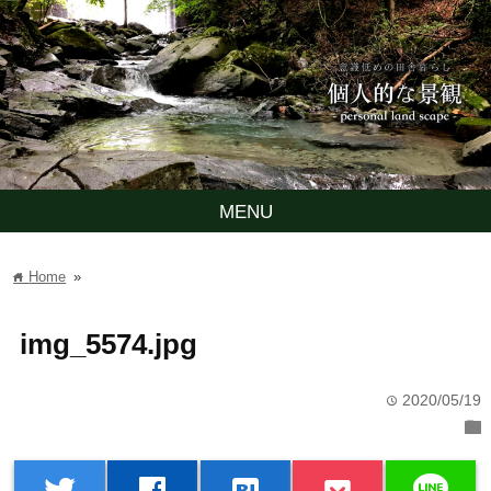
MENU
Home
»
home
img_5574.jpg
2020/05/19
time
folder
line
twitter
facebook
hatenabookmark