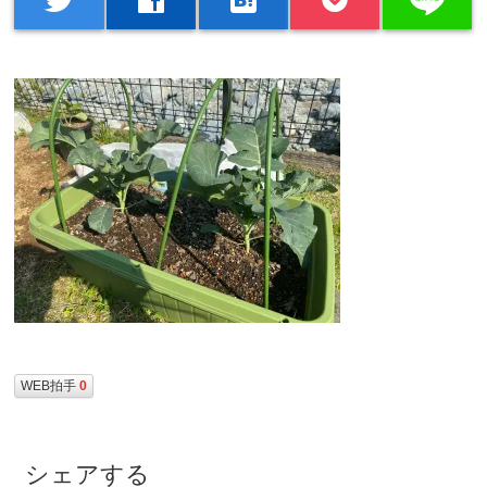
WEB拍手
0
シェアする