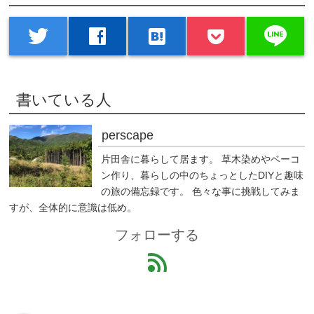
line
twitter
facebook
hatenabookmark
書いている人
perscape
片田舎に暮らして居ます。 草木染めやベーコ
ン作り、暮らしの中のちょっとしたDIYと趣味
の旅の備忘録です。 色々な事に挑戦してみま
すが、全体的に意識は低め。
フォローする
feed