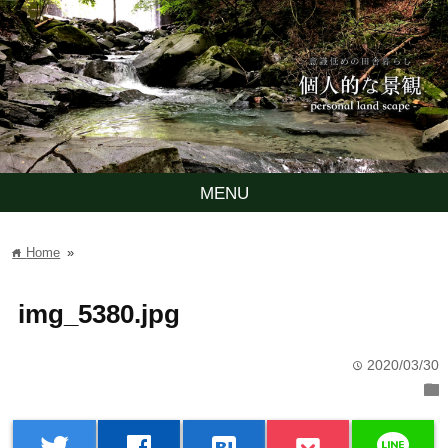
MENU
Home
»
home
img_5380.jpg
2020/03/30
time
folder
line
twitter
facebook
hatenabookmark