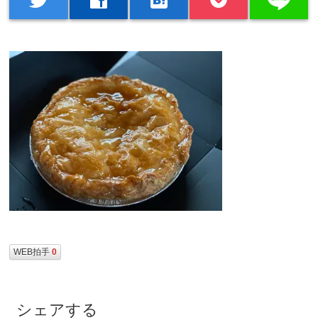
WEB拍手
0
シェアする