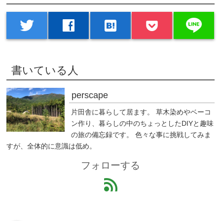
line
twitter
facebook
hatenabookmark
書いている人
perscape
片田舎に暮らして居ます。 草木染めやベーコ
ン作り、暮らしの中のちょっとしたDIYと趣味
の旅の備忘録です。 色々な事に挑戦してみま
すが、全体的に意識は低め。
フォローする
feed