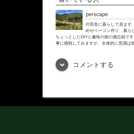
perscape
片田舎に暮らして居ます。
めやベーコン作り、暮ら
ちょっとしたDIYと趣味の旅の備忘録です
事に挑戦してみますが、全体的に意識は
コメントする
down