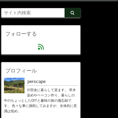
フォローする
feed
プロフィール
perscape
片田舎に暮らして居ます。 草木
染めやベーコン作り、暮らしの
中のちょっとしたDIYと趣味の旅の備忘録で
す。 色々な事に挑戦してみますが、全体的に意
識は低め。