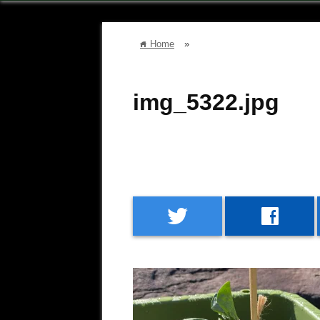
Home
»
home
img_5322.jpg
twitter
facebook