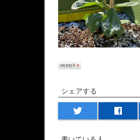
WEB拍手
0
シェアする
twitter
facebook
書いている人