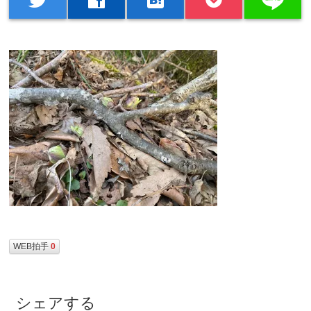
WEB拍手
0
シェアする