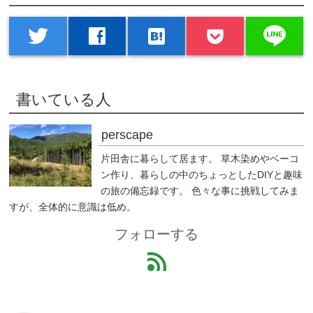
line
twitter
facebook
hatenabookmark
書いている人
perscape
片田舎に暮らして居ます。 草木染めやベーコ
ン作り、暮らしの中のちょっとしたDIYと趣味
の旅の備忘録です。 色々な事に挑戦してみま
すが、全体的に意識は低め。
フォローする
feed