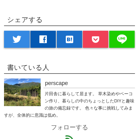
シェアする
line
twitter
facebook
hatenabookmark
書いている人
perscape
片田舎に暮らして居ます。 草木染めやベーコ
ン作り、暮らしの中のちょっとしたDIYと趣味
の旅の備忘録です。 色々な事に挑戦してみま
すが、全体的に意識は低め。
フォローする