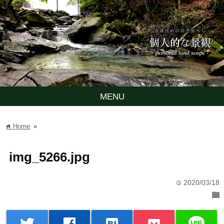
MENU
Home
»
home
img_5266.jpg
2020/03/18
time
folder
line
twitter
facebook
hatenabookmark