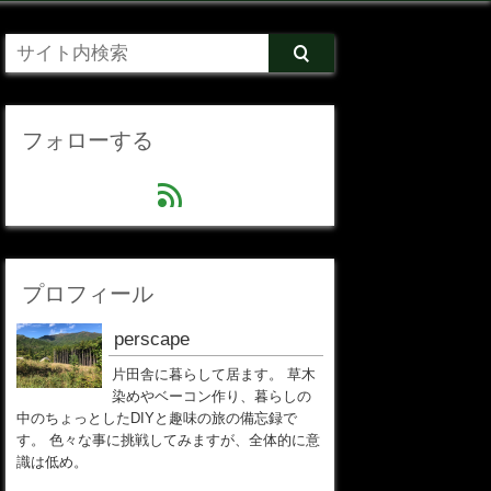
フォローする
feed
プロフィール
perscape
片田舎に暮らして居ます。 草木
染めやベーコン作り、暮らしの
中のちょっとしたDIYと趣味の旅の備忘録で
す。 色々な事に挑戦してみますが、全体的に意
識は低め。