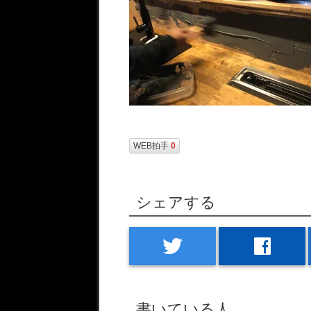
WEB拍手
0
シェアする
twitter
facebook
書いている人