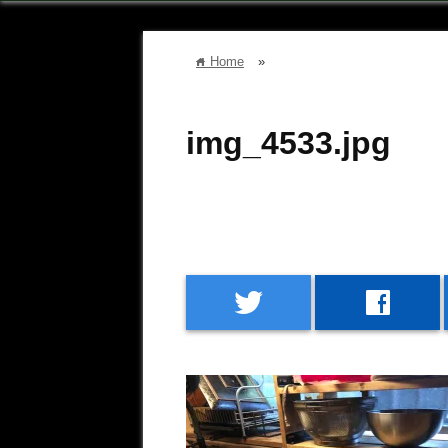
Home
»
home
img_4533.jpg
twitter
facebook