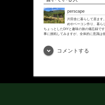
perscape
片田舎に暮らして居ます。
めやベーコン作り、暮ら
ちょっとしたDIYと趣味の旅の備忘録です
事に挑戦してみますが、全体的に意識は
コメントする
down