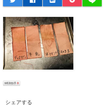
WEB拍手
0
シェアする