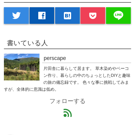
line
twitter
facebook
hatenabookmark
書いている人
perscape
片田舎に暮らして居ます。 草木染めやベーコ
ン作り、暮らしの中のちょっとしたDIYと趣味
の旅の備忘録です。 色々な事に挑戦してみま
すが、全体的に意識は低め。
フォローする
feed