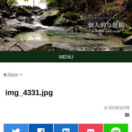
MENU
Home
»
home
img_4331.jpg
2019/11/29
time
folder
line
twitter
facebook
hatenabookmark