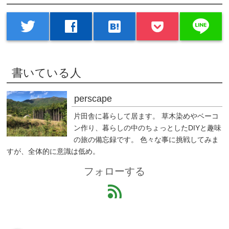
line
twitter
facebook
hatenabookmark
書いている人
perscape
片田舎に暮らして居ます。 草木染めやベーコ
ン作り、暮らしの中のちょっとしたDIYと趣味
の旅の備忘録です。 色々な事に挑戦してみま
すが、全体的に意識は低め。
フォローする
feed