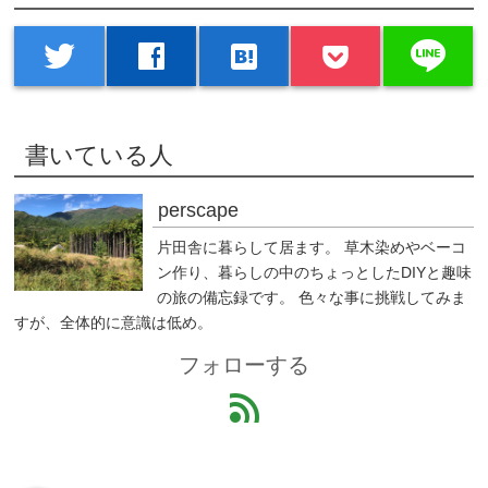
line
twitter
facebook
hatenabookmark
書いている人
perscape
片田舎に暮らして居ます。 草木染めやベーコ
ン作り、暮らしの中のちょっとしたDIYと趣味
の旅の備忘録です。 色々な事に挑戦してみま
すが、全体的に意識は低め。
フォローする
feed