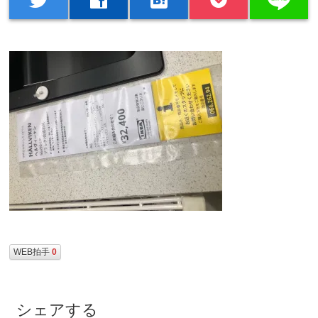
WEB拍手
0
シェアする