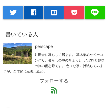
line
twitter
facebook
hatenabookmark
書いている人
perscape
片田舎に暮らして居ます。 草木染めやベーコ
ン作り、暮らしの中のちょっとしたDIYと趣味
の旅の備忘録です。 色々な事に挑戦してみま
すが、全体的に意識は低め。
フォローする
feed