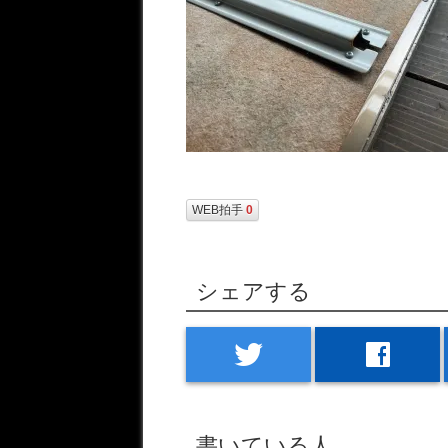
WEB拍手
0
シェアする
twitter
facebook
書いている人