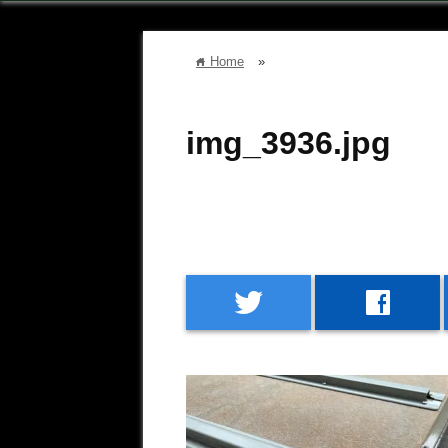
Home
»
home
img_3936.jpg
twitter
facebook