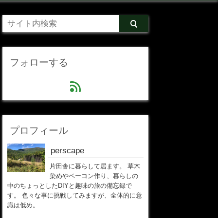
フォローする
feed
プロフィール
perscape
片田舎に暮らして居ます。 草木
染めやベーコン作り、暮らしの
中のちょっとしたDIYと趣味の旅の備忘録で
す。 色々な事に挑戦してみますが、全体的に意
識は低め。