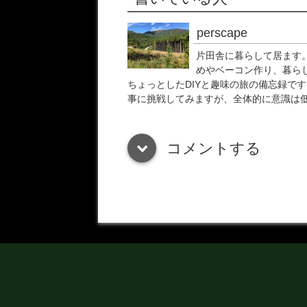
perscape
片田舎に暮らして居ます。
めやベーコン作り、暮ら
ちょっとしたDIYと趣味の旅の備忘録です
事に挑戦してみますが、全体的に意識は
コメントする
down