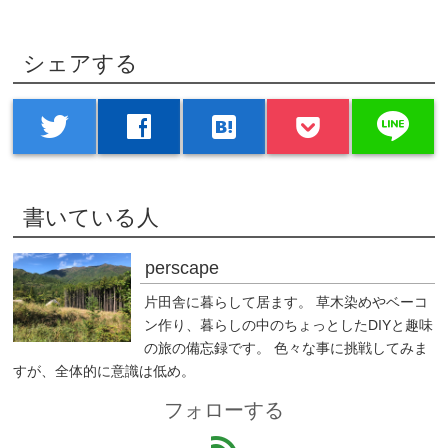
シェアする
line
twitter
facebook
hatenabookmark
書いている人
perscape
片田舎に暮らして居ます。 草木染めやベーコ
ン作り、暮らしの中のちょっとしたDIYと趣味
の旅の備忘録です。 色々な事に挑戦してみま
すが、全体的に意識は低め。
フォローする