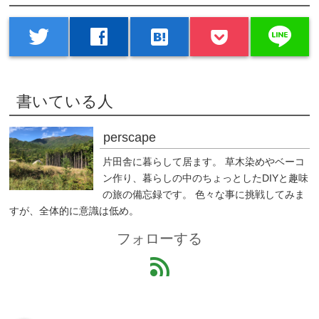
line
twitter
facebook
hatenabookmark
書いている人
perscape
片田舎に暮らして居ます。 草木染めやベーコ
ン作り、暮らしの中のちょっとしたDIYと趣味
の旅の備忘録です。 色々な事に挑戦してみま
すが、全体的に意識は低め。
フォローする
feed