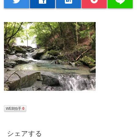
WEB拍手
0
シェアする