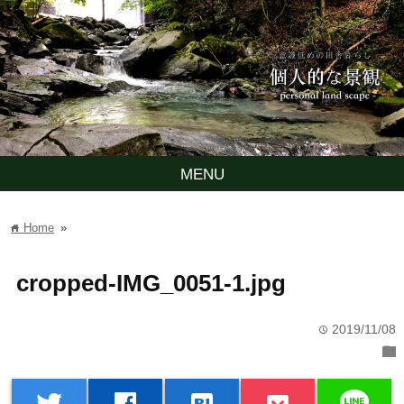
MENU
Home
»
home
cropped-IMG_0051-1.jpg
2019/11/08
time
folder
line
twitter
facebook
hatenabookmark