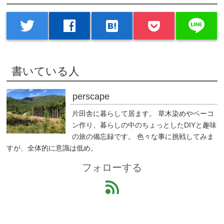
line
twitter
facebook
hatenabookmark
書いている人
perscape
片田舎に暮らして居ます。 草木染めやベーコ
ン作り、暮らしの中のちょっとしたDIYと趣味
の旅の備忘録です。 色々な事に挑戦してみま
すが、全体的に意識は低め。
フォローする
feed